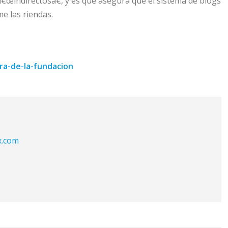
€œindirectosâ€, y es que asegura que el sistema de blogs
 las riendas.
ra-de-la-fundacion
x.com