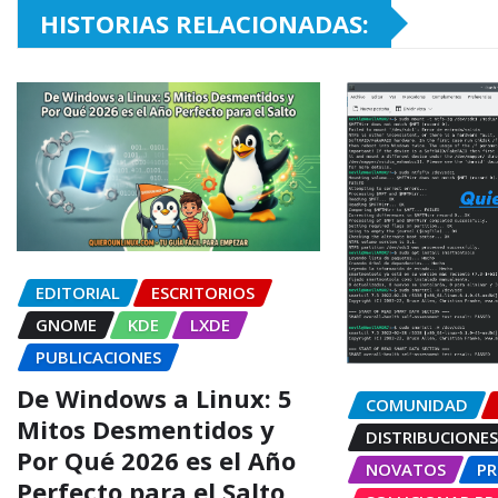
HISTORIAS RELACIONADAS:
EDITORIAL
ESCRITORIOS
GNOME
KDE
LXDE
PUBLICACIONES
De Windows a Linux: 5
COMUNIDAD
Mitos Desmentidos y
DISTRIBUCIONE
Por Qué 2026 es el Año
NOVATOS
P
Perfecto para el Salto