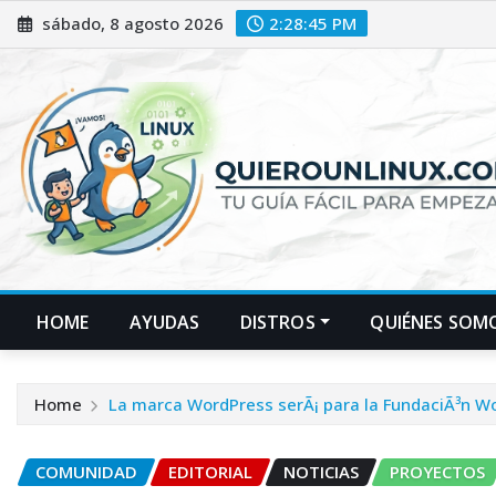
Skip
sábado, 8 agosto 2026
2:28:46 PM
to
content
HOME
AYUDAS
DISTROS
QUIÉNES SOM
Home
La marca WordPress serÃ¡ para la FundaciÃ³n W
COMUNIDAD
EDITORIAL
NOTICIAS
PROYECTOS