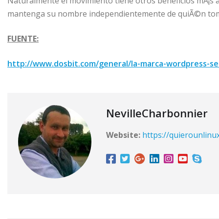
Naturalmente el movimiento tiene otros beneficios mÃ¡s â
mantenga su nombre independientemente de quiÃ©n tome
FUENTE:
http://www.dosbit.com/general/la-marca-wordpress-se
NevilleCharbonnier
Website:
https://quierounlinu