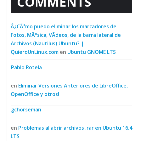
COMMENTS
Â¿CÃ³mo puedo eliminar los marcadores de
Fotos, MÃºsica, VÃ­deos, de la barra lateral de
Archivos (Nautilus) Ubuntu? |
QuieroUnLinux.com
en
Ubuntu GNOME LTS
Pablo Rotela
en
Eliminar Versiones Anteriores de LibreOffice,
OpenOffice y otros!
gchorseman
en
Problemas al abrir archivos .rar en Ubuntu 16.4
LTS