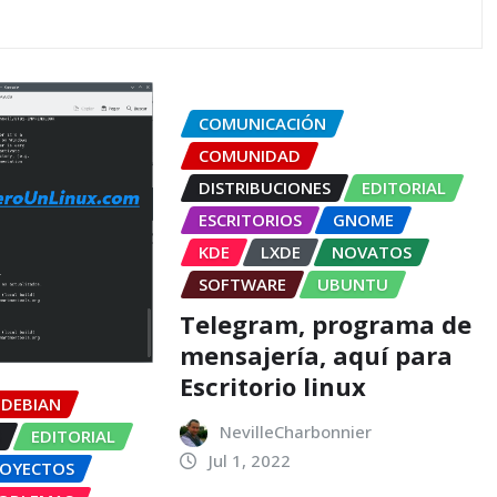
COMUNICACIÓN
COMUNIDAD
DISTRIBUCIONES
EDITORIAL
ESCRITORIOS
GNOME
KDE
LXDE
NOVATOS
SOFTWARE
UBUNTU
Telegram, programa de
mensajería, aquí para
Escritorio linux
DEBIAN
NevilleCharbonnier
S
EDITORIAL
Jul 1, 2022
ROYECTOS