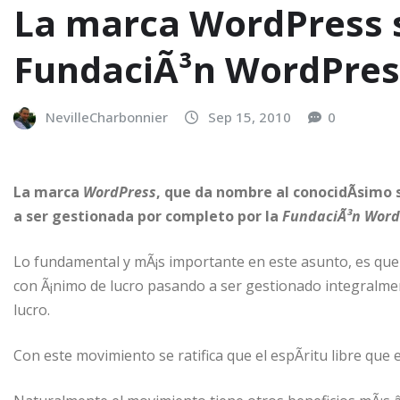
La marca WordPress s
FundaciÃ³n WordPres
NevilleCharbonnier
Sep 15, 2010
0
La marca
WordPress
, que da nombre al conocidÃ­simo
a ser gestionada por completo por la
FundaciÃ³n Word
Lo fundamental y mÃ¡s importante en este asunto, es qu
con Ã¡nimo de lucro pasando a ser gestionado integralmen
lucro.
Con este movimiento se ratifica que el espÃ­ritu libre que 