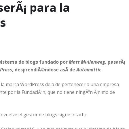
erÃ¡ para la
s
 sistema de blogs fundado por
Matt Mullenweg
, pasarÃ¡
Press
, desprendiÃ©ndose asÃ­ de
Automattic
.
e la marca WordPress deja de pertenecer a una empresa
te por la FundaciÃ³n, que no tiene ningÃºn Ã¡nimo de
envuelve el gestor de blogs sigue intacto.