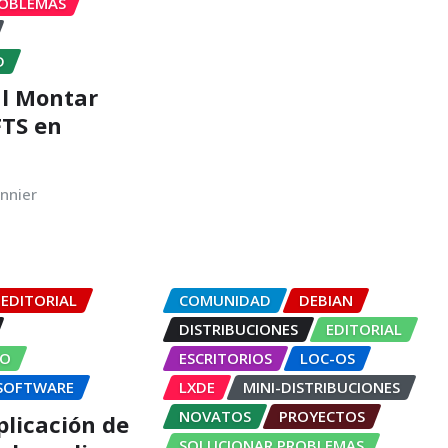
ROBLEMAS
D
l Montar
FTS en
nnier
EDITORIAL
COMUNIDAD
DEBIAN
DISTRIBUCIONES
EDITORIAL
DO
ESCRITORIOS
LOC-OS
SOFTWARE
LXDE
MINI-DISTRIBUCIONES
NOVATOS
PROYECTOS
licación de
SOLUCIONAR PROBLEMAS