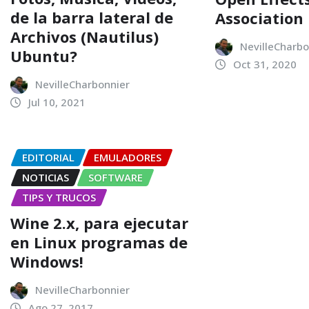
de la barra lateral de
Association
Archivos (Nautilus)
NevilleCharbo
Ubuntu?
Oct 31, 2020
NevilleCharbonnier
Jul 10, 2021
EDITORIAL
EMULADORES
NOTICIAS
SOFTWARE
TIPS Y TRUCOS
Wine 2.x, para ejecutar
en Linux programas de
Windows!
NevilleCharbonnier
Ago 27, 2017