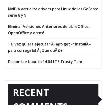
NVIDIA actualiza drivers para Linux de las GeForce
serie 8 y 9
Eliminar Versiones Anteriores de LibreOffice,
OpenOffice y otros!
Tal vez quiera ejecutar Â«apt-get -f installÂ»
para corregirlo! Â¿Que quÃ©?
Disponible Ubuntu 14.04 LTS Trusty Tahr!
RECENT