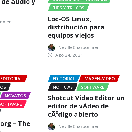
 de audio y
TIPS Y TRUCOS
Loc-OS Linux,
nnier
distribución para
equipos viejos
NevilleCharbonnier
Ago 24, 2021
EDITORIAL
EDITORIAL
IMAGEN-VIDEO
IOS
NOTICIAS
SOFTWARE
NOVATOS
Shotcut Video Editor un
SOFTWARE
editor de vÃ­deo de
cÃ³digo abierto
.org – The
NevilleCharbonnier
s