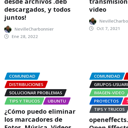
desde archivos .deb
transmisión
descargados, y todos
video
juntos!
NevilleCharbo
Oct 7, 2021
NevilleCharbonnier
Ene 28, 2022
COMUNIDAD
COMUNIDAD
DISTRIBUCIONES
GRUPOS-USUAR
SOLUCIONAR PROBLEMAS
IMAGEN-VIDEO
TIPS Y TRUCOS
UBUNTU
PROYECTOS
TIPS Y TRUCOS
¿Cómo puedo eliminar
los marcadores de
openeffects
Fotos, Música, Vi­deos,
Open Effect