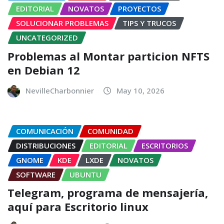
EDITORIAL
NOVATOS
PROYECTOS
SOLUCIONAR PROBLEMAS
TIPS Y TRUCOS
UNCATEGORIZED
Problemas al Montar particion NFTS
en Debian 12
NevilleCharbonnier
May 10, 2026
COMUNICACIÓN
COMUNIDAD
DISTRIBUCIONES
EDITORIAL
ESCRITORIOS
GNOME
KDE
LXDE
NOVATOS
SOFTWARE
UBUNTU
Telegram, programa de mensajería,
aquí para Escritorio linux