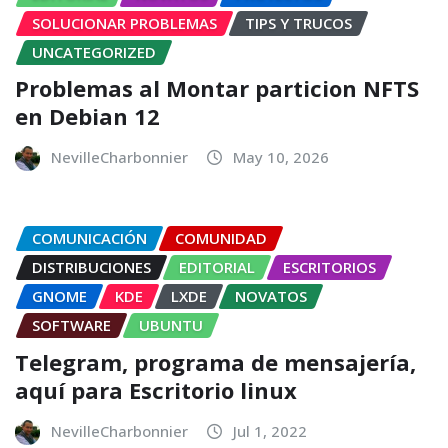
SOLUCIONAR PROBLEMAS
TIPS Y TRUCOS
UNCATEGORIZED
Problemas al Montar particion NFTS
en Debian 12
NevilleCharbonnier
May 10, 2026
COMUNICACIÓN
COMUNIDAD
DISTRIBUCIONES
EDITORIAL
ESCRITORIOS
GNOME
KDE
LXDE
NOVATOS
SOFTWARE
UBUNTU
Telegram, programa de mensajería,
aquí para Escritorio linux
NevilleCharbonnier
Jul 1, 2022