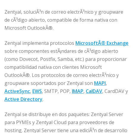
Zentyal, soluciÃ³n de correo electrÃ³nico y groupware
de cÃ³digo abierto, compatible de forma nativa con
Microsoft OutlookÂ®.
Zentyal implementa protocolos
MicrosoftÂ® Exchange
sobre componentes estÃ¡ndares de cÃ³digo abierto
(como Dovecot, Postfix, Samba, etc.) para proporcionar
compatibilidad nativa con clientes Microsoft
OutlookÂ®. Los protocolos de correo electrÃ³nico y
groupware soportados por Zentyal son
MAPI
,
ActiveSync
,
EWS
, SMTP, POP,
IMAP
,
CalDAV
, CardDAV y
Active Directory
.
Zentyal se distribuye en dos paquetes: Zentyal Server
para PYMEs y Zentyal Cloud para proveedores de
hosting. Zentyal Server tiene una ediciÃ³n de desarrollo