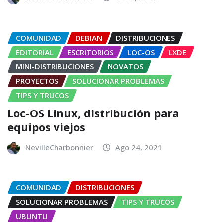
COMUNIDAD
DEBIAN
DISTRIBUCIONES
EDITORIAL
ESCRITORIOS
LOC-OS
LXDE
MINI-DISTRIBUCIONES
NOVATOS
PROYECTOS
SOLUCIONAR PROBLEMAS
TIPS Y TRUCOS
Loc-OS Linux, distribución para
equipos viejos
NevilleCharbonnier
Ago 24, 2021
COMUNIDAD
DISTRIBUCIONES
SOLUCIONAR PROBLEMAS
TIPS Y TRUCOS
UBUNTU