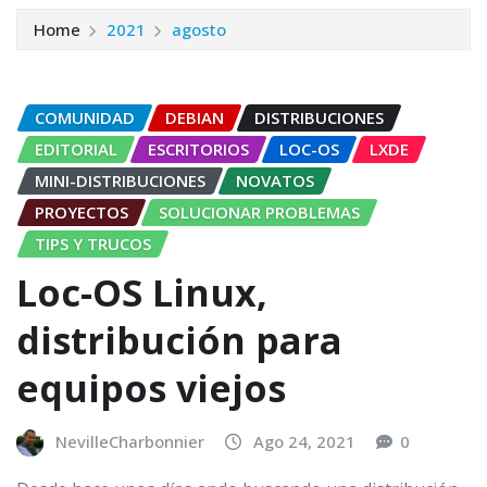
Home
2021
agosto
COMUNIDAD
DEBIAN
DISTRIBUCIONES
EDITORIAL
ESCRITORIOS
LOC-OS
LXDE
MINI-DISTRIBUCIONES
NOVATOS
PROYECTOS
SOLUCIONAR PROBLEMAS
TIPS Y TRUCOS
Loc-OS Linux,
distribución para
equipos viejos
NevilleCharbonnier
Ago 24, 2021
0