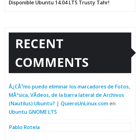
Disponible Ubuntu 14.04 LTS Trusty Tahr!
RECENT
COMMENTS
Â¿CÃ³mo puedo eliminar los marcadores de Fotos,
MÃºsica, VÃ­deos, de la barra lateral de Archivos
(Nautilus) Ubuntu? | QuieroUnLinux.com
en
Ubuntu GNOME LTS
Pablo Rotela