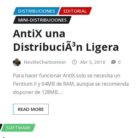
DISTRIBUCIONES
EDITORIAL
MINI-DISTRIBUCIONES
AntiX una
DistribuciÃ³n Ligera
NevilleCharbonnier
Abr 3, 2016
0
Para hacer funcionar AntiX solo se necesita un
Pentium II y 64MB de RAM, aunque se recomienda
disponer de 128MB.…
READ MORE
SOFTWARE