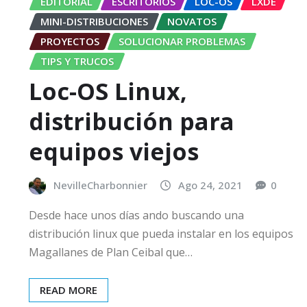
EDITORIAL
ESCRITORIOS
LOC-OS
LXDE
MINI-DISTRIBUCIONES
NOVATOS
PROYECTOS
SOLUCIONAR PROBLEMAS
TIPS Y TRUCOS
Loc-OS Linux,
distribución para
equipos viejos
NevilleCharbonnier
Ago 24, 2021
0
Desde hace unos días ando buscando una
distribución linux que pueda instalar en los equipos
Magallanes de Plan Ceibal que…
READ MORE