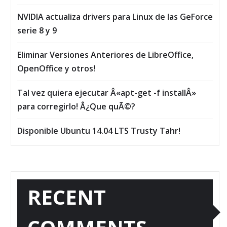
NVIDIA actualiza drivers para Linux de las GeForce
serie 8 y 9
Eliminar Versiones Anteriores de LibreOffice,
OpenOffice y otros!
Tal vez quiera ejecutar Â«apt-get -f installÂ»
para corregirlo! Â¿Que quÃ©?
Disponible Ubuntu 14.04 LTS Trusty Tahr!
RECENT