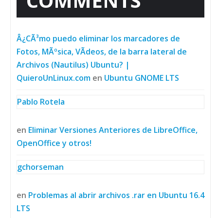
COMMENTS
Â¿CÃ³mo puedo eliminar los marcadores de
Fotos, MÃºsica, VÃ­deos, de la barra lateral de
Archivos (Nautilus) Ubuntu? |
QuieroUnLinux.com
en
Ubuntu GNOME LTS
Pablo Rotela
en
Eliminar Versiones Anteriores de LibreOffice,
OpenOffice y otros!
gchorseman
en
Problemas al abrir archivos .rar en Ubuntu 16.4
LTS