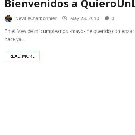
Bienvenidos a QuieroUn
NevilleCharbonnier
May 23, 2010
0
En el Mes de mi cumpleaños -mayo- he querido comenzar
hace ya…
READ MORE