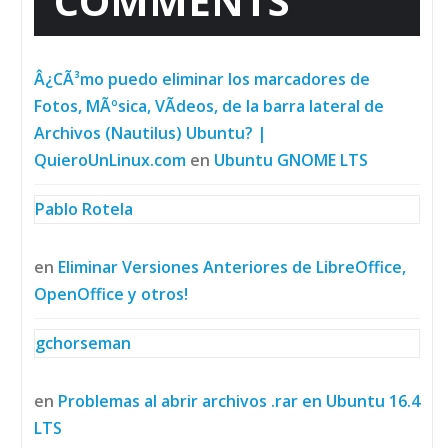
COMMENTS
Â¿CÃ³mo puedo eliminar los marcadores de
Fotos, MÃºsica, VÃ­deos, de la barra lateral de
Archivos (Nautilus) Ubuntu? |
QuieroUnLinux.com
en
Ubuntu GNOME LTS
Pablo Rotela
en
Eliminar Versiones Anteriores de LibreOffice,
OpenOffice y otros!
gchorseman
en
Problemas al abrir archivos .rar en Ubuntu 16.4
LTS