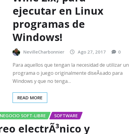
ejecutar en Linux
programas de
Windows!
NevilleCharbonnier
Ago 27, 2017
0
Para aquellos que tengan la necesidad de utilizar un
programa o juego originalmente diseÃ±ado para
Windows y que no tenga…
READ MORE
NEGOCIO SOFT-LIBRE
SOFTWARE
reo electrÃ³nico y