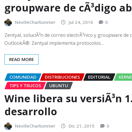
groupware de cÃ³digo ab
NevilleCharbonnier
Jul 24, 2016
0
Zentyal, soluciÃ³n de correo electrÃ³nico y groupware de 
OutlookÂ®. Zentyal implementa protocolos…
READ MORE
COMUNIDAD
DISTRIBUCIONES
EDITORIAL
KERNE
TIPS Y TRUCOS
UBUNTU
Wine libera su versiÃ³n 1
desarrollo
NevilleCharbonnier
Dic 21, 2015
0