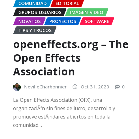
COMUNIDAD
EDITORIAL
GRUPOS-USUARIOS
IMAGEN-VIDEO
NOVATOS
PROYECTOS
SOFTWARE
TIPS Y TRUCOS
openeffects.org – The
Open Effects
Association
NevilleCharbonnier
Oct 31, 2020
0
La Open Effects Association (OFX), una
organizaciÃ³n sin fines de lucro, desarrolla y
promueve estÃ¡ndares abiertos en toda la
comunidad…