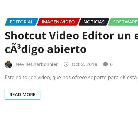
EDITORIAL
IMAGEN-VIDEO
NOTICIAS
SOFTWARE
Shotcut Video Editor un 
cÃ³digo abierto
NevilleCharbonnier
Oct 8, 2018
0
Este editor de vi­deo, que nos ofrece soporte para 4K est
READ MORE