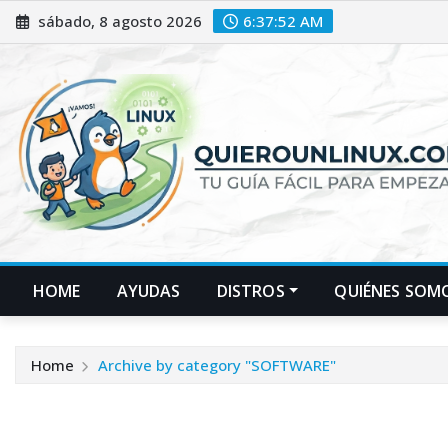
Skip
sábado, 8 agosto 2026
6:37:53 AM
to
content
HOME
AYUDAS
DISTROS
QUIÉNES SOM
Home
Archive by category "SOFTWARE"