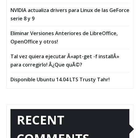
NVIDIA actualiza drivers para Linux de las GeForce
serie 8 y 9
Eliminar Versiones Anteriores de LibreOffice,
OpenOffice y otros!
Tal vez quiera ejecutar Â«apt-get -f installÂ»
para corregirlo! Â¿Que quÃ©?
Disponible Ubuntu 14.04 LTS Trusty Tahr!
RECENT