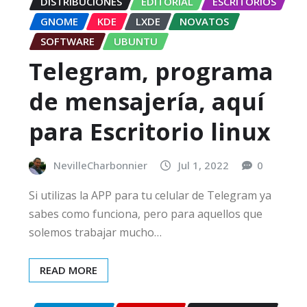
DISTRIBUCIONES
EDITORIAL
ESCRITORIOS
GNOME
KDE
LXDE
NOVATOS
SOFTWARE
UBUNTU
Telegram, programa
de mensajería, aquí
para Escritorio linux
NevilleCharbonnier
Jul 1, 2022
0
Si utilizas la APP para tu celular de Telegram ya
sabes como funciona, pero para aquellos que
solemos trabajar mucho…
READ MORE