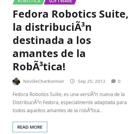
ROBOTICA
SOFTWARE
Fedora Robotics Suite,
la distribuciÃ³n
destinada a los
amantes de la
RobÃ³tica!
NevilleCharbonnier
Sep 25, 2012
0
Fedora Robotics Suite, es una versiÃ³n nueva de la
DistribuciÃ³n Fedora, especialmente adaptada para
todos aquellos amantes de la robÃ³tica…
READ MORE