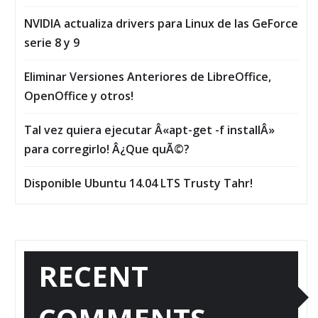
NVIDIA actualiza drivers para Linux de las GeForce
serie 8 y 9
Eliminar Versiones Anteriores de LibreOffice,
OpenOffice y otros!
Tal vez quiera ejecutar Â«apt-get -f installÂ»
para corregirlo! Â¿Que quÃ©?
Disponible Ubuntu 14.04 LTS Trusty Tahr!
RECENT