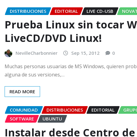
DISTRIBUCIONES
EDITORIAL
LIVE CD-USB
NOVA
Prueba Linux sin tocar 
LiveCD/DVD Linux!
NevilleCharbonnier
Sep 15, 2012
0
Muchas personas usuarias de MS Windows, quieren prob
alguna de sus versiones,…
READ MORE
COMUNIDAD
DISTRIBUCIONES
EDITORIAL
GRUP
SOFTWARE
UBUNTU
Instalar desde Centro d