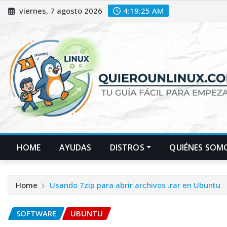
Skip
viernes, 7 agosto 2026
4:19:26 AM
to
content
HOME
AYUDAS
DISTROS
QUIÉNES SOM
Home
Usando 7zip para abrir archivos .rar en Ubuntu
SOFTWARE
UBUNTU