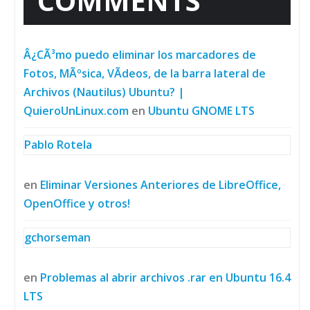
COMMENTS
Â¿CÃ³mo puedo eliminar los marcadores de
Fotos, MÃºsica, VÃ­deos, de la barra lateral de
Archivos (Nautilus) Ubuntu? |
QuieroUnLinux.com
en
Ubuntu GNOME LTS
Pablo Rotela
en
Eliminar Versiones Anteriores de LibreOffice,
OpenOffice y otros!
gchorseman
en
Problemas al abrir archivos .rar en Ubuntu 16.4
LTS