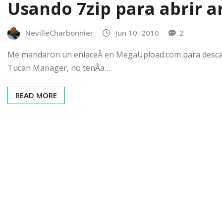
Usando 7zip para abrir a
NevilleCharbonnier
Jun 10, 2010
2
Me mandaron un enlaceÂ en MegaUpload.com para descar
Tucan Manager, no tenÃ­a…
READ MORE