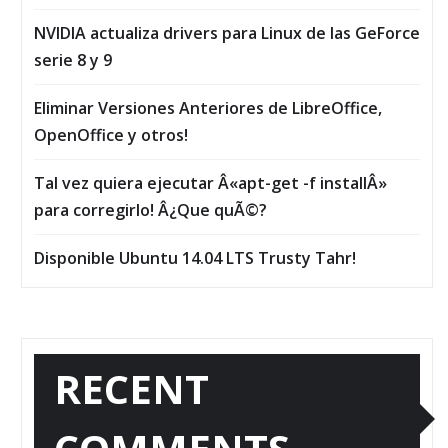
NVIDIA actualiza drivers para Linux de las GeForce
serie 8 y 9
Eliminar Versiones Anteriores de LibreOffice,
OpenOffice y otros!
Tal vez quiera ejecutar Â«apt-get -f installÂ»
para corregirlo! Â¿Que quÃ©?
Disponible Ubuntu 14.04 LTS Trusty Tahr!
RECENT