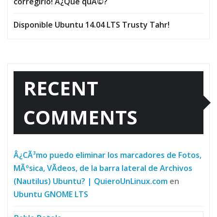
corregirlo! Â¿Que quÃ©?
Disponible Ubuntu 14.04 LTS Trusty Tahr!
RECENT
COMMENTS
Â¿CÃ³mo puedo eliminar los marcadores de Fotos,
MÃºsica, VÃ­deos, de la barra lateral de Archivos
(Nautilus) Ubuntu? | QuieroUnLinux.com
en
Ubuntu GNOME LTS