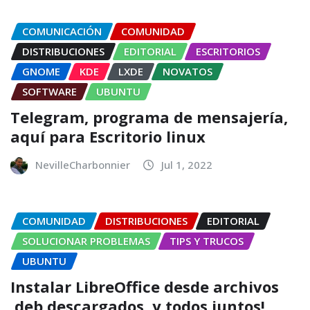
COMUNICACIÓN
COMUNIDAD
DISTRIBUCIONES
EDITORIAL
ESCRITORIOS
GNOME
KDE
LXDE
NOVATOS
SOFTWARE
UBUNTU
Telegram, programa de mensajería,
aquí para Escritorio linux
NevilleCharbonnier
Jul 1, 2022
COMUNIDAD
DISTRIBUCIONES
EDITORIAL
SOLUCIONAR PROBLEMAS
TIPS Y TRUCOS
UBUNTU
Instalar LibreOffice desde archivos
.deb descargados, y todos juntos!