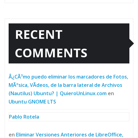
RECENT
COMMENTS
Â¿CÃ³mo puedo eliminar los marcadores de Fotos,
MÃºsica, VÃ­deos, de la barra lateral de Archivos
(Nautilus) Ubuntu? | QuieroUnLinux.com
en
Ubuntu GNOME LTS
Pablo Rotela
en
Eliminar Versiones Anteriores de LibreOffice,